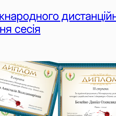
іжнародного дистанцій
ня сесія