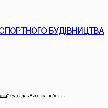
СПОРТНОГО БУДІВНИЦТВА
ція
Студрада
Виховна робота