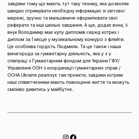
завдяки тому що мають тут таку техніку, яка дозволяє
швидко отримувати необхідну інформацію зі світової
мережі, зручно та мальовниче оформлювати свої
реферати та інші шкільні завдання. А ще, додає вона, її
внук Володимир має купу дипломів серед котрих і
диплом за 1 місце у музикальному конкурсі з флейти.
Це особлива гордість Людмили. Та це також і наша
винагорода за гуманітарну діяльність, яка у з у
співпраці з Гуманітарним фондом для України ГФУ/
Управління ООН з координації гуманітарних справ /
OCHA Ukraine реалізує такі проекти, завдяки котрим
наші співвітчизники мають повноцінне життя та можуть
сміливо дивитись у майбутнє.