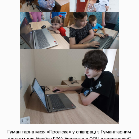
Гуманітарна місія «Проліска» у співпраці з Гуманітарним
фондом для України ГФУ/ Управління ООН з координації