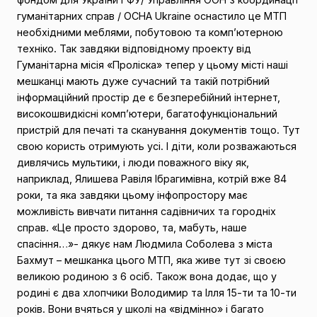
гуманітарних справ / OCHA Ukraine оснастило це МТП
необхідними меблями, побутовою та комп’ютерною
техніко. Так завдяки відповідному проекту від
Гуманітарна місія «Проліска» тепер у цьому місті наші
мешканці мають дуже сучасний та такій потрібний
інформаційний простір де є безперебійний інтернет,
високошвидкісні комп’ютери, багатофункціональний
пристрій для печаті та сканування документів тощо. Тут
свою користь отримують усі. І діти, коли розважаються
дивлячись мультики, і люди поважного віку як,
наприклад, Ялишева Равіля Ібрагимівна, котрій вже 84
роки, та яка завдяки цьому інфопростору має
можливість вивчати питання садівничих та городніх
справ. «Це просто здорово, та, мабуть, наше
спасіння…»- дякує нам Людмила Соболева з міста
Бахмут – мешканка цього МТП, яка живе тут зі своєю
великою родиною з 6 осіб. Також вона додає, що у
родині є два хлопчики Володимир та Ілля 15-ти та 10-ти
років. Вони вчяться у школі на «відмінно» і багато