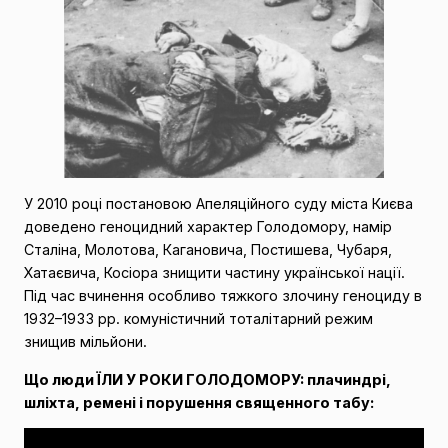
У 2010 році постановою Апеляційного суду міста Києва
доведено геноцидний характер Голодомору, намір
Сталіна, Молотова, Кагановича, Постишева, Чубаря,
Хатаєвича, Косіора знищити частину української нації.
Під час вчинення особливо тяжкого злочину геноциду в
1932–1933 рр. комуністичний тоталітарний режим
знищив мільйони.
Що люди ЇЛИ У РОКИ ГОЛОДОМОРУ: плачиндрі,
шліхта, ремені і порушення священного табу: