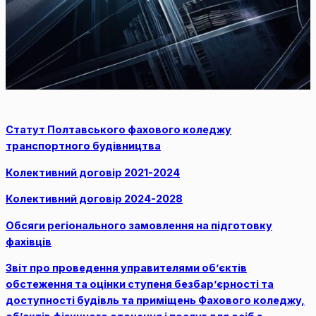
Статут Полтавського фахового коледжу
транспортного будівництва
Колективний договір 2021-2024
Колективний договір 2024-2028
Обсяги регіонального замовлення на підготовку
фахівців
Звіт про проведення управителями об’єктів
обстеження та оцінки ступеня безбар’єрності та
доступності будівль та приміщень Фахового коледжу,