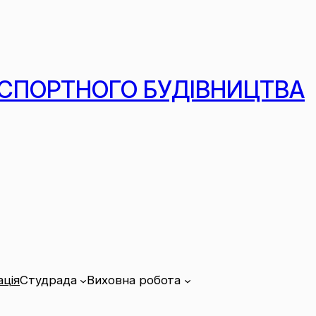
СПОРТНОГО БУДІВНИЦТВА
ція
Студрада
Виховна робота