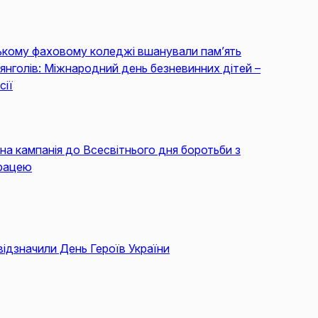
ькому фаховому коледжі вшанували пам’ять
янголів: Міжнародний день безневинних дітей –
сії
на кампанія до Всесвітнього дня боротьби з
рацею
відзначили День Героїв України