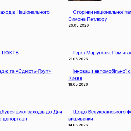
аходів Національного
Сторінки національної па
Симона Петлюру
26.05.2026
 у ПФКТБ
Герої Маріуполя: Пам’ята
21.05.2026
едж та «Єдність-Груп»
Інновації автомобільної с
Києва
18.05.2026
дбувся цикл заходів до Дня
Щодо Всеукраїнського фо
а депортації
вишиванки
14.05.2026