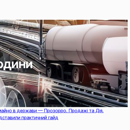
родини
майно в держави — Прозорро. Продажі та Дія.
дставили практичний гайд