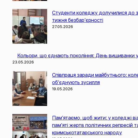
Студенти коледжу долучилися до з
тижня безбар’єрності
27.05.2026
Кольори, що єднають покоління: День вишиванки
23.05.2026
Співпраця заради майбутнього: кол
об’єднують зусилля
19.05.2026
Пам’ятаємо, щоб жити: у коледжі ві
пам’яті жертв політичних репресій т
кримськотатарського народу