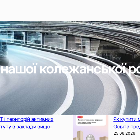
 нашої колежанської 
Т і територій активних
Як купити 
ступу в заклади вищої
Освіта пре
25.06.2026