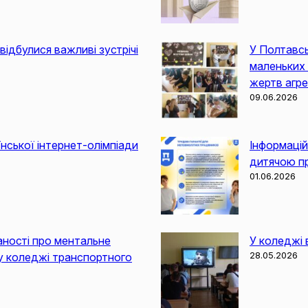
ідбулися важливі зустрічі
У Полтавс
маленьких 
жертв агре
09.06.2026
нської інтернет‑олімпіади
Інформацій
дитячою п
01.06.2026
аності про ментальне
У коледжі 
28.05.2026
у коледжі транспортного