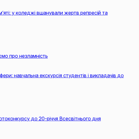
м’яті: у коледжі вшанували жертв репресій та
ємо про незламність
фери: навчальна екскурсія студентів і викладачів до
токонкурсу до 20-річчя Всесвітнього дня