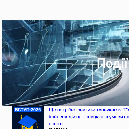
Події
Що потрібно знати вступникам із ТО
бойових дій про спеціальні умови в
освіти