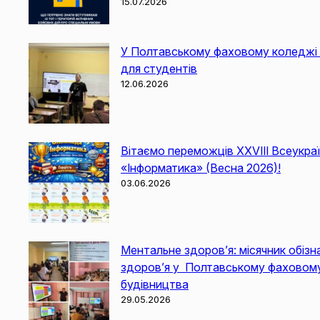
15.07.2026
У Полтавському фаховому коледжі в
для студентів
12.06.2026
Вітаємо переможців XXVIII Всеукраї
«Інформатика» (Весна 2026)!
03.06.2026
Ментальне здоров’я: місячник обізн
здоров’я у Полтавському фаховом
будівництва
29.05.2026