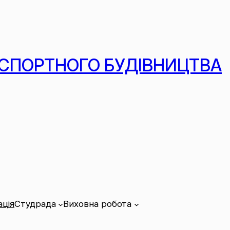
СПОРТНОГО БУДІВНИЦТВА
ція
Студрада
Виховна робота