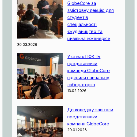
GlobeCore за
змістовну лекцію для
студентів
спеціальності
«Будівництво та
цивільна інженерія»
20.03.2026
У стінах ПФКТБ
представники
команди GlobeCore
відкрили навчальну
лабораторію
13.02.2026
До коледжу завітали
представники
компанії GlobeCore
29.01.2026