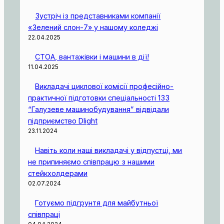
Зустріч із представниками компанії
«Зелений слон-7» у нашому коледжі
22.04.2025
СТОА, вантажівки і машини в дії!
11.04.2025
Викладачі циклової комісії професійно-
практичної підготовки спеціальності 133
“Галузеве машинобудування” відвідали
підприємство Dlight
23.11.2024
Навіть коли наші викладачі у відпустці, ми
не припиняємо співпрацю з нашими
стейкхолдерами
02.07.2024
Готуємо підгрунтя для майбутньої
співпраці