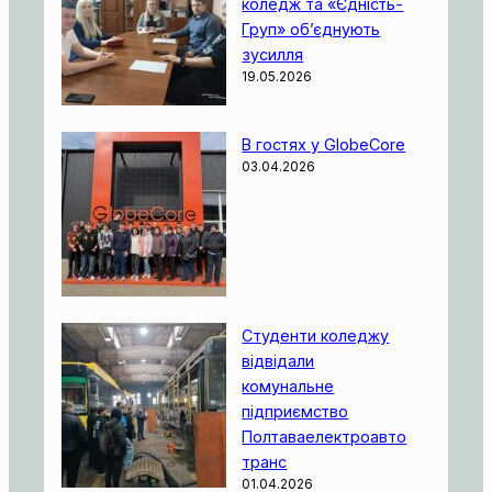
коледж та «Єдність-
Груп» об’єднують
зусилля
19.05.2026
В гостях у GlobeCore
03.04.2026
Студенти коледжу
відвідали
комунальне
підприємство
Полтаваелектроавто
транс
01.04.2026