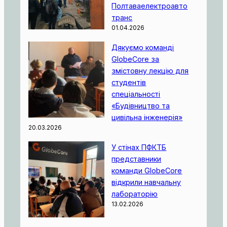
Полтаваелектроавто
транс
01.04.2026
Дякуємо команді
GlobeCore за
змістовну лекцію для
студентів
спеціальності
«Будівництво та
цивільна інженерія»
20.03.2026
У стінах ПФКТБ
представники
команди GlobeCore
відкрили навчальну
лабораторію
13.02.2026