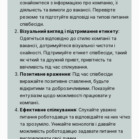
ознайомтеся з інформацією про компанію, її
діяльність та вимоги до вакансії. Перевірте
резюме та підготуйте відповіді на типові питання
співбесіди.
Візуальний вигляд і підтримання етикету
:
Одягніться відповідно до стилю компанії та
вакансії, дотримуйтеся візуальної чистоти і
охайності. Підтримуйте етикет співбесіди, такий
як чіткий та дружній привіт, привітність та
ввічливість під час спілкування.
Позитивне враження
: Під час співбесіди
виражайте позитивне ставлення, будьте
відкритими та доброзичливими. Показуйте
ентузіазм щодо можливості працювати у
компанії.
Ефективне спілкування
: Слухайте уважно
питання роботодавця та відповідайте на них чітко
та зрозуміло. Уникайте монологів і давайте
можливість роботодавцю задавати питання та
висловлювати свої думки.