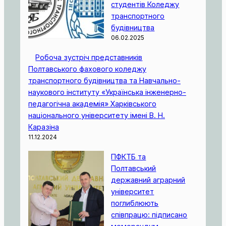
студентів Коледжу
транспортного
будівництва
06.02.2025
Робоча зустріч представників
Полтавського фахового коледжу
транспортного будівництва та Навчально-
наукового інституту «Українська інженерно-
педагогічна академія» Харківського
національного університету імені В. Н.
Каразіна
11.12.2024
ПФКТБ та
Полтавський
державний аграрний
університет
поглиблюють
співпрацю: підписано