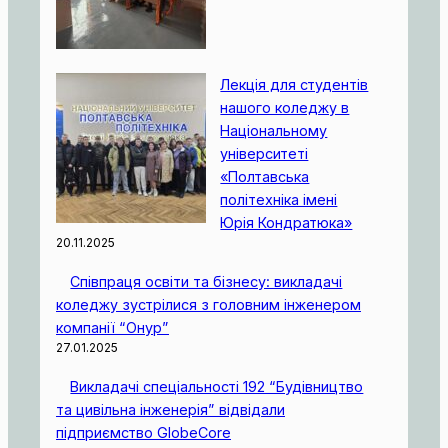
Лекція для студентів
нашого коледжу в
Національному
університеті
«Полтавська
політехніка імені
Юрія Кондратюка»
20.11.2025
Співпраця освіти та бізнесу: викладачі
коледжу зустрілися з головним інженером
компанії “Онур”
27.01.2025
Викладачі спеціальності 192 “Будівництво
та цивільна інженерія” відвідали
підприємство GlobeCore