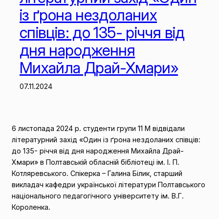
із ґрона нездоланих
співців: до 135- річчя від
дня народження
Михайла Драй-Хмари»
07.11.2024
6 листопада 2024 р. студенти групи 11 М відвідали
літературний захід «Один із ґрона нездоланих співців:
до 135- річчя від дня народження Михайла Драй-
Хмари» в Полтавській обласній бібліотеці ім. І. П.
Котляревського. Спікерка – Галина Білик, старший
викладач кафедри української літератури Полтавського
національного педагогічного університету ім. В.Г.
Короленка.