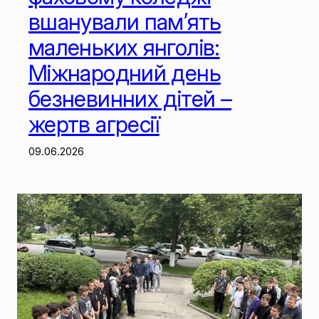
вшанували пам’ять
маленьких янголів:
Міжнародний день
безневинних дітей –
жертв агресії
09.06.2026