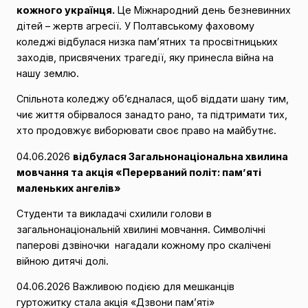
кожного українця.
Це Міжнародний день безневинних
дітей – жертв агресії. У Полтавському фаховому
коледжі відбулася низка пам’ятних та просвітницьких
заходів, присвячених трагедії, яку принесла війна на
нашу землю.
Спільнота коледжу об’єдналася, щоб віддати шану тим,
чиє життя обірвалося занадто рано, та підтримати тих,
хто продовжує виборювати своє право на майбутнє.
04.06.2026
відбулася Загальнонаціональна хвилина
мовчання та акція «Перерваний політ: пам’яті
маленьких ангелів»
Студенти та викладачі схилили голови в
загальнонаціональній хвилині мовчання. Символічні
паперові дзвіночки нагадали кожному про скалічені
війною дитячі долі.
04.06.2026 Важливою подією для мешканців
гуртожитку стала акція «Дзвони пам’яті»