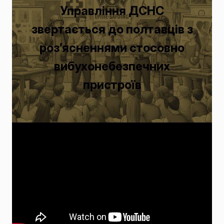
Управління ДСНС
звертається до полтавців з
роз’ясненнями стосовно
вибухонебезпечних
пристроїв