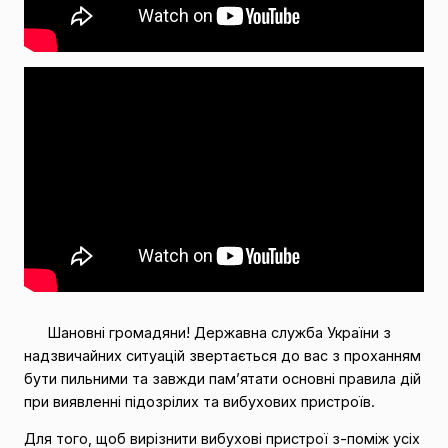
Шановні громадяни! Державна служба України з
надзвичайних ситуацій звертається до вас з проханням
бути пильними та завжди пам’ятати основні правила дій
при виявленні підозрілих та вибухових пристроїв.
Для того, щоб вирізнити вибухові пристрої з-поміж усіх