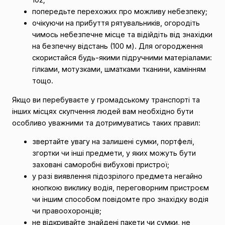
попередьте перехожих про можливу небезпеку;
очікуючи на прибуття рятувальників, огородіть
чимось небезпечне місце та відійдіть від знахідки
на безпечну відстань (100 м). Для огородження
скористайся будь-якими підручними матеріалами:
гілками, мотузками, шматками тканини, камінням
тощо.
Якщо ви перебуваєте у громадському транспорті та
інших місцях скупчення людей вам необхідно бути
особливо уважними та дотримуватись таких правил:
звертайте увагу на залишені сумки, портфелі,
згортки чи інші предмети, у яких можуть бути
заховані саморобні вибухові пристрої;
у разі виявлення підозрілого предмета негайно
кнопкою виклику водія, переговорним пристроєм
чи іншим способом повідомте про знахідку водія
чи правоохоронців;
не відкривайте знайдені пакети чи сумки, не