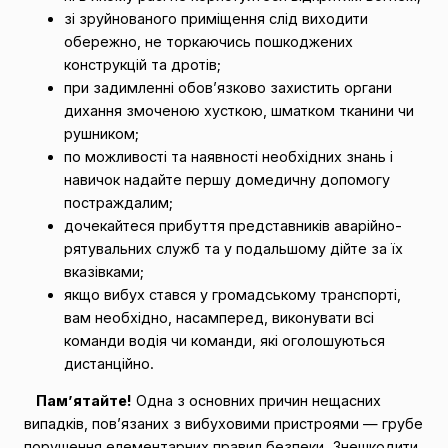
зі зруйнованого приміщення слід виходити
обережно, не торкаючись пошкоджених
конструкцій та дротів;
при задимленні обов’язково захистить органи
дихання змоченою хусткою, шматком тканини чи
рушником;
по можливості та наявності необхідних знань і
навичок надайте першу домедичну допомогу
постраждалим;
дочекайтеся прибуття представників аварійно-
рятувальних служб та у подальшому дійте за їх
вказівками;
якщо вибух стався у громадському транспорті,
вам необхідно, насамперед, виконувати всі
команди водія чи команди, які оголошуються
дистанційно.
Пам’ятайте!
Одна з основних причин нещасних
випадків, пов’язаних з вибуховими пристроями — грубе
порушення елементарних правил безпеки. Знешкодити