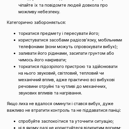
чіпайте їх та повідомте людей довкола про
можливу небезпеку.
Категорично забороняється:
торкатися предмету і пересувати його;
користуватися засобами радіозв’язку, мобільними
телефонами (вони можуть спровокувати вибух);
заливати його рідинами, засипати грунтом або
чимось його накривати;
торкатися підозрілого пристрою та здійснювати
на нього звуковий, світловий, тепловий чи
механічний вплив, адже практично всі вибухові
речовини отруйні та чутливі до механічних,
звукових впливів та нагрівання.
Якщо лиха не вдалося оминути і стався вибух, дуже
важливо не втратити контроль та не піддаватися паніці:
спробуйте заспокоїтися та уточнити ситуацію;
ні в якому разі не користуйтеся відкритим вогнем;