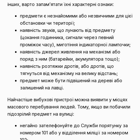
інших, варто запам’ятати їхні характерні ознаки:
предмети є незнайомими або незвичними для цієї
обстановки чи території;
наявність звуків, що лунають від предмету
(цокання годинника, сигнали через певний
проміжок часу), миготіння індикаторної лампочки;
наявність джерел живлення на механізмі або
поряд з ним (батарейки, акумулятора тощо);
наявність розтяжки дротів, або дротів, що
тягнуться від механізму на велику відстань;
предмет може бути підвішений на дереві або
залишений на лавці.
Найчастіше вибухові пристрої можна виявити у місцях
масового перебування людей. Тому, якщо ви побачили
підозрілий предмет на вулиці:
негайно зателефонуйте до Служби порятунку за
номером 101 або у відділення міліції за номером
102;